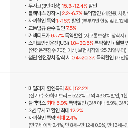
•
무사고(3년이상)
15.3~12.4%
할인
•
블랙박스 장착 시
2.2~6.7%
특약할인
(개인용, 차량
•
자녀할인 특약
1~16%
할인
(부부/1인 한정 및 만12
•
교통법규 준수 할인
7.5%
•
커넥티드카
6~7%
특약할인
(사고통보장치 장착시)
•
스마트안전운전(UBI)
1.0~30.5%
특약할인 / 월별 
(안전운전점수 70점 이상, 보험시작일 ‘25.7.1일부터)
•
첨단 안전장치 장착 시
0.4~20.3%
특약할인
(개인용
•
마일리지 할인특약
최대 52.2%
(전기/수소/하이브리드 52.2% 그 외 43.9% 할인, 
•
블랙박스
최대 5.9%
특약할인
(3년 이내 5.9%, 3년 
•
3년 무사고 할인 최대
12.2%
•
자녀할인 특약
최대 2.4%
(만 7세 이하 2.4%, 만 8세~만 12세 0.9%, 만 13세~만