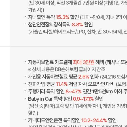
(만 30세 이상, 직전 3개월간 7만원 이상(기명1인 
가입시))
•
자녀할인 특약
15.3%
할인
(태아~만0세, 자녀 2명 
•
첨단안전장치장착특약
8.8%
할인
(가솔린/디젤/하이브리드/LPG, 신차, 만 30~64
•
자동차보험료 카드결제
최대 3만원
혜택 (캐시백 또
※ 상세 내용은 DB손해보험 홈페이지 참조
•
개인용 자동차보험료 평균
2.5%
인하
(24.2.16 
•
전화가입 평균
11.4%
저렴 자사 오프라인 대비
(보험시
•
주행거리 특약 할인
8~47%
연간 1만5천km 이하 
•
Baby in Car 특약 할인
0.9~17.1%
할인
(임신 중(태아)고객 및 만 11세이하 자녀, 개인용 기명
할인)
•
커넥티드안전운전 특약할인
10.2~24.4%
할인