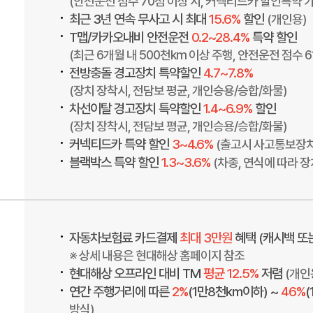
(안전운전 점수 70점 이상 시, 커넥티드카 할인특약 가
•
최근 3년 연속 무사고 시 최대
15.6%
할인
(개인용)
•
T맵/카카오내비 안전운전
0.2~28.4%
특약 할인
(최근 6개월 내 500천km 이상 주행, 안전운전 점수 6
•
전방충돌 경고장치 특약할인
4.7~7.8%
(장치 장착시, 전담보 평균, 개인승용/승합/화물)
•
차선이탈 경고장치 특약할인
1.4~6.9%
할인
(장치 장착시, 전담보 평균, 개인승용/승합/화물)
•
커넥티드카 특약 할인
3~4.6%
(출고시 사고통보장치
•
블랙박스 특약 할인
1.3~3.6%
(차종, 연식에 따라 장
•
자동차보험료 카드결제
최대 3만원
혜택 (캐시백 또
※ 상세 내용은 현대해상 홈페이지 참조
•
현대해상 오프라인 대비 TM
평균 12.5%
저렴
(개인
•
연간 주행거리에 따른
2%
(1만8천km이하) ~
46%
방식)