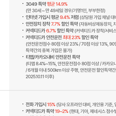
•
3049 특약
평균 14.9%
(만 30세 ~ 만 49세일 경우/기명1인, 부부한정)
•
인터넷 가입시 평균
9.4%
저렴
(상담원 가입 채널 대
•
안전장치 장착
7.7%
할인 특약
(자동비상제동장치, 
•
커넥티드카
6.7%
할인 특약
(커넥티드카 장착/서비스
•
커넥티드카 안전운전
최대 23%
할인 특약
(안전운전점수 80점 이상 23% / 70점 이상 13%, 
특약간의 중복 가입은 불가)
•
티맵/카카오내비 안전운전 특약
(티맵 8.4%~15%, 안전운전점수 80점 이상 / 카카오
/ 6개월 이내 500km 이상 주행, 안전운전 할인특
2025.10.11 이후)
•
전화 가입시
15%
(당사 오프라인 대비, 개인용 기준, 업
•
커넥티드카 특약
19~2%
(현대, 기아, 제네시스 점수