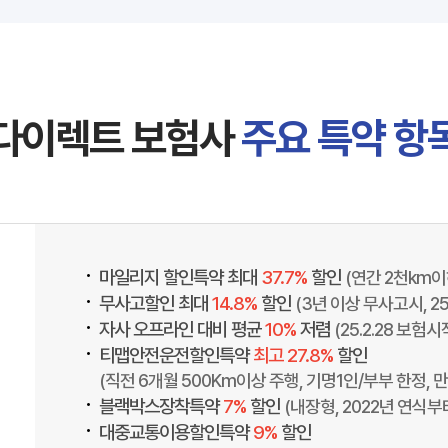
다이렉트 보험사
주요 특약 항
•
마일리지 할인특약 최대
37.7%
할인
(연간 2천km
•
무사고할인 최대
14.8%
할인
(3년 이상 무사고시, 2
•
자사 오프라인 대비 평균
10%
저렴
(25.2.28 보험
•
티맵안전운전할인특약
최고 27.8%
할인
(직전 6개월 500Km이상 주행, 기명1인/부부 한정, 만
•
블랙박스장착특약
7%
할인
(내장형, 2022년 연식부
•
대중교통이용할인특약
9%
할인