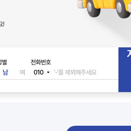
!
성별
전화번호
남
여