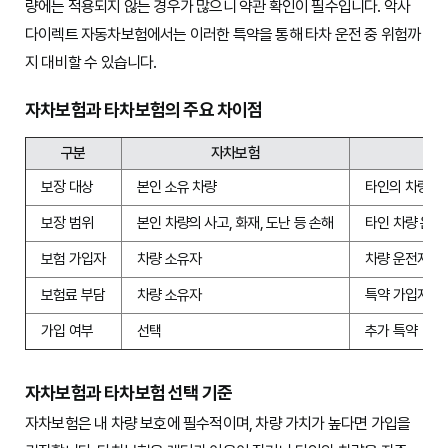
량에는 적용되지 않는 경우가 많으니 약관 확인이 필수입니다. 악사
다이렉트 자동차보험에서는 이러한 특약을 통해 타차 운전 중 위험까
지 대비할 수 있습니다.
자차보험과 타차보험의 주요 차이점
구분
자차보험
타
보장 대상
본인 소유 차량
타인의 차량 (운
보장 범위
본인 차량의 사고, 화재, 도난 등 손해
타인 차량 운전
보험 가입자
차량 소유자
차량 운전자 (주
보험료 부담
차량 소유자
특약 가입자
가입 여부
선택
추가 특약
자차보험과 타차보험 선택 기준
자차보험은 내 차량 보호에 필수적이며, 차량 가치가 높다면 가입을