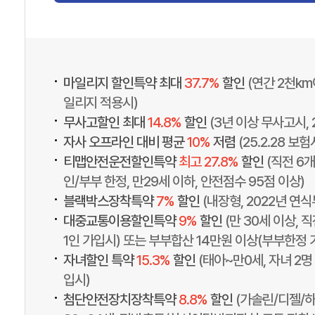
•
마일리지 할인특약 최대
37.7%
할인
(연간 2천k
일리지 적용시)
•
무사고할인 최대
14.8%
할인
(3년 이상 무사고시, 
•
자사 오프라인 대비 평균
10%
저렴
(25.2.28 보
•
티맵안전운전할인특약
최고 27.8%
할인
(직전 6개
인/부부 한정, 만29세 이하, 안전점수 95점 이상)
•
블랙박스장착특약
7%
할인
(내장형, 2022년 연식
•
대중교통이용할인특약
9%
할인
(만 30세 이상, 
1인 가입시) 또는 부부합산 14만원 이상(부부한정 
•
자녀할인 특약
15.3%
할인
(태아~만0세, 자녀 2명
입시)
•
첨단안전장치장착특약
8.8%
할인
(가솔린/디젤/하