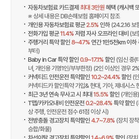
•
자동차보험료 카드결제
최대 3만원
혜택 (캐시백 
※ 상세 내용은 DB손해보험 홈페이지 참조
•
개인용 자동차보험료 평균
2.5%
인하
(24.2.16
•
전화가입 평균
11.4%
저렴 자사 오프라인 대비
(보
•
주행거리 특약 할인
8~47%
연간 1만5천km 이하
부터)
•
Baby in Car 특약 할인
0.9~17.1%
할인
(임신 중(
녀, 개인용 기명1인/부부한정) (2인 이상인 경우 2%
•
커넥티드 안전운전 특약할인
10.2~24.4%
할인
(
커넥티드카 할인특약 가입& 현대, 기아, 제네시스 
•
최근 3년 연속 무사고 시 최대
15.5%
할인
(개인용
•
T맵/카카오내비 안전운전
0.2~28.4%
특약 할인
상 주행, 안전운전 점수 61점 이상 시)
•
전방충돌 경고장치 특약할인
4.7~7.8%
(장치 장착
승합/화물)
•
차선이탈 경고장치 특약할인
1.4~6.9%
할인
(장치