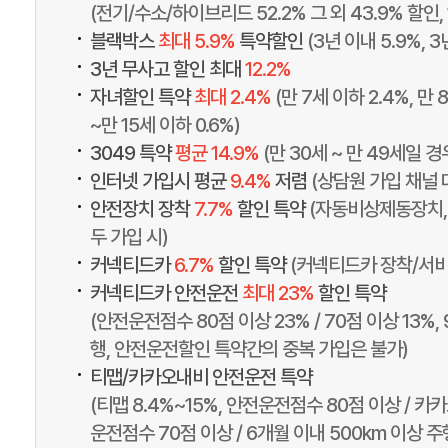
(전기/수소/하이브리드 52.2% 그 외 43.9% 할인
•
블랙박스
최대 5.9%
특약할인
(3년 이내 5.9%, 3
•
3년 무사고 할인 최대
12.2%
•
자녀할인 특약
최대 2.4%
(만 7세 이하 2.4%, 만 
~만 15세 이하 0.6%)
•
3049 특약
평균 14.9%
(만 30세 ~ 만 49세일 
•
인터넷 가입시 평균
9.4%
저렴
(상담원 가입 채널 
•
안전장치 장착
7.7%
할인 특약
(자동비상제동장치,
두 가입 시)
•
커넥티드카
6.7%
할인 특약
(커넥티드카 장착/서비
•
커넥티드카 안전운전
최대 23%
할인 특약
(안전운전점수 80점 이상 23% / 70점 이상 13%,
행, 안전운전할인 특약간의 중복 가입은 불가)
•
티맵/카카오내비 안전운전 특약
(티맵 8.4%~15%, 안전운전점수 80점 이상 / 카카
운전점수 70점 이상 / 6개월 이내 500km 이상