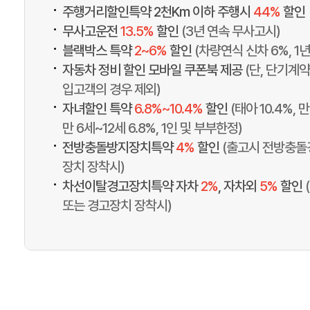
•
주행거리할인특약 2천Km 이하 주행시
44%
할인
•
무사고운전
13.5%
할인
(3년 연속 무사고시)
•
블랙박스 특약
2~6%
할인
(차량연식 신차 6%, 1
•
자동차 정비 할인 모바일 쿠폰북 제공
(단, 단기계약
입고객의 경우 제외)
•
자녀할인 특약
6.8%~10.4%
할인
(태아 10.4%, 만
만 6세~12세 6.8%, 1인 및 부부한정)
•
전방충돌방지장치특약
4%
할인
(출고시 전방충돌
장치 장착시)
•
차선이탈경고장치특약 자차
2%
, 자차외
5%
할인
또는 경고장치 장착시)