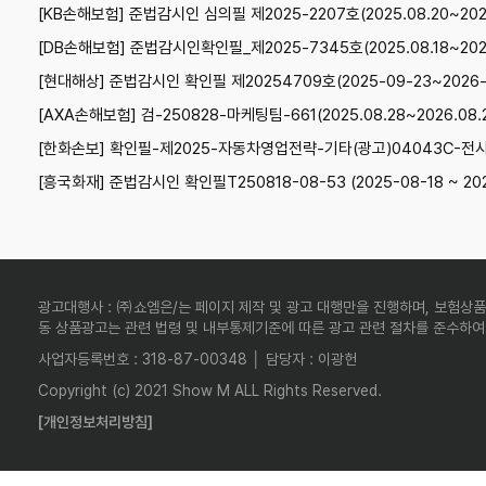
[KB손해보험] 준법감시인 심의필 제2025-2207호(2025.08.20~2026
[DB손해보험] 준법감시인확인필_제2025-7345호(2025.08.18~2026
[현대해상] 준법감시인 확인필 제20254709호(2025-09-23~2026-
[AXA손해보험] 검-250828-마케팅팀-661(2025.08.28~2026.08.
[한화손보] 확인필-제2025-자동차영업전략-기타(광고)04043C-전사(25.
[흥국화재] 준법감시인 확인필T250818-08-53 (2025-08-18 ~ 202
광고대행사 : ㈜쇼엠은/는 페이지 제작 및 광고 대행만을 진행하며, 보험상품
동 상품광고는 관련 법령 및 내부통제기준에 따른 광고 관련 절차를 준수하여
사업자등록번호 : 318-87-00348 │ 담당자 : 이광헌
Copyright (c) 2021 Show M ALL Rights Reserved.
[개인정보처리방침]