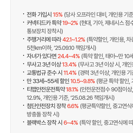
•
전화 가입시
15%
(당사 오프라인 대비, 개인용 기준,
•
커넥티드카 특약
19~2%
(현대, 기아, 제네시스 점수
통보장치 장착시)
•
주행거리에 따라
42.1~1.2%
(특약할인, 개인용, 차
5천km이하, ‘25.09.10 책임개시)
•
자녀가 있다면
24.4~4%
(특약 할인, 태아~만 10
•
무사고 3년 이상
13.4%
(무사고 3년 이상 시, 개인
•
교통법규 준수 시
11.4%
(경력 3년 이상, 개인용 기
•
만 33세~55세 할인
10.5~9.8%
(평균 특약 할인,
•
티맵안전운전특약
18.1%
(안전운전점수 90점이상, 
12.9%, 개인용 기준, ‘25.08.26 책임개시)
•
첨단안전장치 장착
6.6%
(평균특약할인, 중고연식
방충돌 장착 시)
•
블랙박스 장착 시
6~4%
(특약 할인, 중고연식에 따