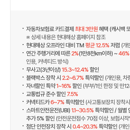
•
자동차보험료 카드결제
최대 3만원
혜택 (캐시백 
※ 상세 내용은 현대해상 홈페이지 참조
•
현대해상 오프라인 대비 TM
평균 12.5%
저렴
(개
•
연간 주행거리에 따른
2%
(1만8천km이하) ~
46%
인용, 커넥티드 방식)
•
무사고(3년이상)
15.3~12.4%
할인
•
블랙박스 장착 시
2.2~6.7%
특약할인
(개인용, 차
•
자녀할인 특약
1~16%
할인
(부부/1인 한정 및 만1
•
교통법규 준수 할인
7.5%
•
커넥티드카
6~7%
특약할인
(사고통보장치 장착시
•
스마트안전운전(UBI)
1.1~30.5%
특약할인 / 월별
추가 5% 할인
(안전운전점수 70점 이상, 보험시작일 
•
첨단 안전장치 장착 시
0.4~20.3%
특약할인
(개인