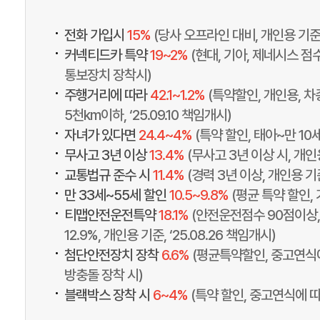
•
전화 가입시
15%
(당사 오프라인 대비, 개인용 기준,
•
커넥티드카 특약
19~2%
(현대, 기아, 제네시스 점수
통보장치 장착시)
•
주행거리에 따라
42.1~1.2%
(특약할인, 개인용, 차
5천km이하, ‘25.09.10 책임개시)
•
자녀가 있다면
24.4~4%
(특약 할인, 태아~만 10
•
무사고 3년 이상
13.4%
(무사고 3년 이상 시, 개인
•
교통법규 준수 시
11.4%
(경력 3년 이상, 개인용 기
•
만 33세~55세 할인
10.5~9.8%
(평균 특약 할인,
•
티맵안전운전특약
18.1%
(안전운전점수 90점이상, 
12.9%, 개인용 기준, ‘25.08.26 책임개시)
•
첨단안전장치 장착
6.6%
(평균특약할인, 중고연식
방충돌 장착 시)
•
블랙박스 장착 시
6~4%
(특약 할인, 중고연식에 따