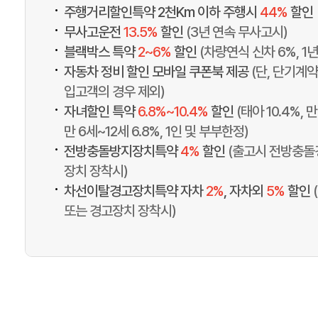
•
주행거리할인특약 2천Km 이하 주행시
44%
할인
•
무사고운전
13.5%
할인
(3년 연속 무사고시)
•
블랙박스 특약
2~6%
할인
(차량연식 신차 6%, 1
•
자동차 정비 할인 모바일 쿠폰북 제공
(단, 단기계약
입고객의 경우 제외)
•
자녀할인 특약
6.8%~10.4%
할인
(태아 10.4%, 만
만 6세~12세 6.8%, 1인 및 부부한정)
•
전방충돌방지장치특약
4%
할인
(출고시 전방충돌
장치 장착시)
•
차선이탈경고장치특약 자차
2%
, 자차외
5%
할인
또는 경고장치 장착시)