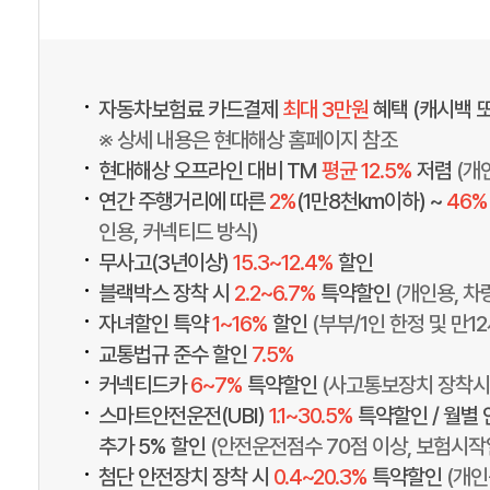
•
자동차보험료 카드결제
최대 3만원
혜택 (캐시백 
※ 상세 내용은 현대해상 홈페이지 참조
•
현대해상 오프라인 대비 TM
평균 12.5%
저렴
(개
•
연간 주행거리에 따른
2%
(1만8천km이하) ~
46%
인용, 커넥티드 방식)
•
무사고(3년이상)
15.3~12.4%
할인
•
블랙박스 장착 시
2.2~6.7%
특약할인
(개인용, 차
•
자녀할인 특약
1~16%
할인
(부부/1인 한정 및 만1
•
교통법규 준수 할인
7.5%
•
커넥티드카
6~7%
특약할인
(사고통보장치 장착시
•
스마트안전운전(UBI)
1.1~30.5%
특약할인 / 월별
추가 5% 할인
(안전운전점수 70점 이상, 보험시작일 
•
첨단 안전장치 장착 시
0.4~20.3%
특약할인
(개인