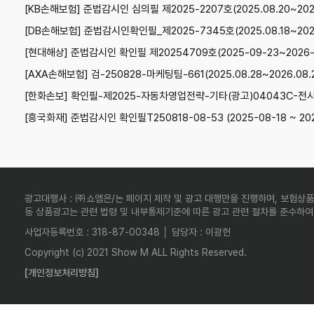
[KB손해보험] 준법감시인 심의필 제2025-2207호(2025.08.20~2026
[DB손해보험] 준법감시인확인필_제2025-7345호(2025.08.18~2026
[현대해상] 준법감시인 확인필 제20254709호(2025-09-23~2026-
[AXA손해보험] 검-250828-마케팅팀-661(2025.08.28~2026.08.
[한화손보] 확인필-제2025-자동차영업전략-기타(광고)04043C-전사(25.
[흥국화재] 준법감시인 확인필T250818-08-53 (2025-08-18 ~ 202
광고대행사 : ㈜쇼엠은/는 페이지 제작 및 광고 대행만을 진행하며, 보험상품
동 상품광고는 관련 법령 및 내부통제기준에 따른 광고 관련 절차를 준수하여
사업자등록번호 : 318-87-00348 │ 담당자 : 이광헌
Copyright (c) 2021 Show M ALL Rights Reserved.
[개인정보처리방침]