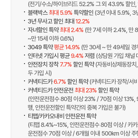
(전기/수소/하이브리드 52.2% 그 외 43.9% 할인
•
블랙박스
최대 5.9%
특약할인
(3년 이내 5.9%, 3
•
3년 무사고 할인 최대
12.2%
•
자녀할인 특약
최대 2.4%
(만 7세 이하 2.4%, 만 
~만 15세 이하 0.6%)
•
3049 특약
평균 14.9%
(만 30세 ~ 만 49세일 
•
인터넷 가입시 평균
9.4%
저렴
(상담원 가입 채널 
•
안전장치 장착
7.7%
할인 특약
(자동비상제동장치,
두 가입 시)
•
커넥티드카
6.7%
할인 특약
(커넥티드카 장착/서비
•
커넥티드카 안전운전
최대 23%
할인 특약
(안전운전점수 80점 이상 23% / 70점 이상 13%,
행, 안전운전할인 특약간의 중복 가입은 불가)
•
티맵/카카오내비 안전운전 특약
(티맵 8.4%~15%, 안전운전점수 80점 이상 / 카카
운전점수 70점 이상 / 6개월 이내 500km 이상