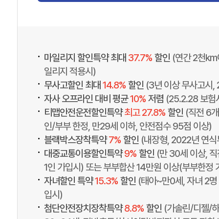
•
마일리지 할인특약 최대
37.7%
할인
(연간 2천k
일리지 적용시)
•
무사고할인 최대
14.8%
할인
(3년 이상 무사고시, 
•
자사 오프라인 대비 평균
10%
저렴
(25.2.28 보
•
티맵안전운전할인특약
최고 27.8%
할인
(직전 6개
인/부부 한정, 만29세 이하, 안전점수 95점 이상)
•
블랙박스장착특약
7%
할인
(내장형, 2022년 연식
•
대중교통이용할인특약
9%
할인
(만 30세 이상, 
1인 가입시) 또는 부부합산 14만원 이상(부부한정 
•
자녀할인 특약
15.3%
할인
(태아~만0세, 자녀 2명
입시)
•
첨단안전장치장착특약
8.8%
할인
(가솔린/디젤/하