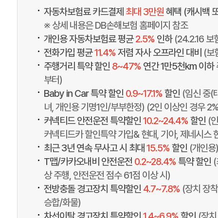
•
자동차보험료 카드결제
최대 3만원
혜택 (캐시백 
※ 상세 내용은 DB손해보험 홈페이지 참조
•
개인용 자동차보험료 평균
2.5%
인하
(24.2.16
•
전화가입 평균
11.4%
저렴 자사 오프라인 대비
(보
•
주행거리 특약 할인
8~47%
연간 1만5천km 이하
부터)
•
Baby in Car 특약 할인
0.9~17.1%
할인
(임신 중(
녀, 개인용 기명1인/부부한정) (2인 이상인 경우 2%
•
커넥티드 안전운전 특약할인
10.2~24.4%
할인
(
커넥티드카 할인특약 가입& 현대, 기아, 제네시스 
•
최근 3년 연속 무사고 시 최대
15.5%
할인
(개인용
•
T맵/카카오내비 안전운전
0.2~28.4%
특약 할인
상 주행, 안전운전 점수 61점 이상 시)
•
전방충돌 경고장치 특약할인
4.7~7.8%
(장치 장착
승합/화물)
•
차선이탈 경고장치 특약할인
1.4~6.9%
할인
(장치